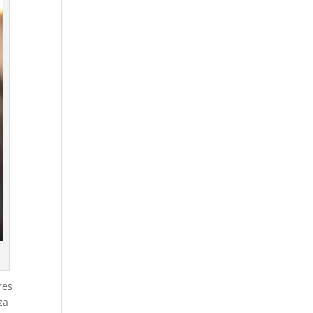
res
za