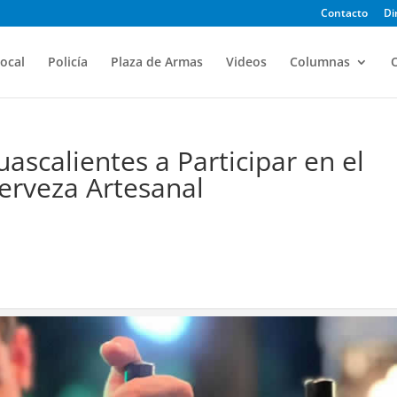
Contacto
Di
ocal
Policía
Plaza de Armas
Videos
Columnas
O
uascalientes a Participar en el
Cerveza Artesanal