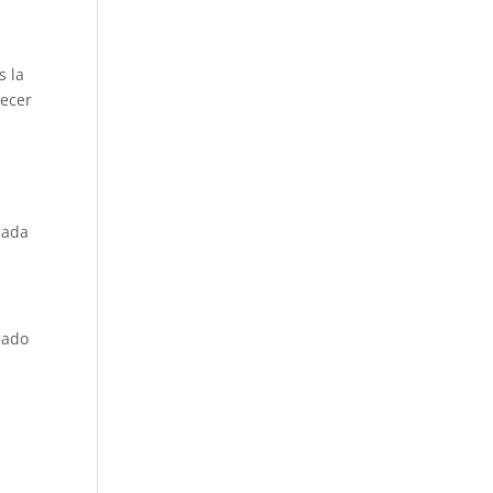
s la
recer
s
nada
cado