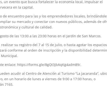
s, un evento que busca fortalecer la economía local, impulsar el
vecera en la capital.
io de encuentro para las y los emprendedores locales, brindándole
ampliar su mercado y conectar con nuevos públicos, además de of
astronómica y cultural de calidad.
agosto de las 13:00 a las 23:00 horas en el Jardín de San Marcos.
ealizar su registro del 7 al 15 de julio, o hasta agotar los espacio
izará conforme al orden de inscripción y la disponibilidad determi
o Municipal.
iente enlace: https://forms.gle/8gQt3jbAqKg4adm89/.
pueden acudir al Centro de Atención al Turismo “La Jacaranda”, ubi
o, en un horario de lunes a viernes de 9:00 a 17:00 horas, o
ión 7165.