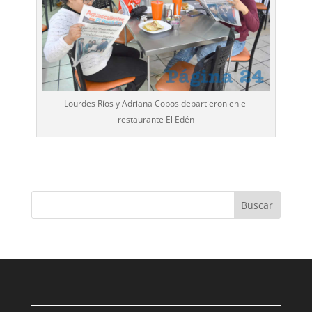
Lourdes Ríos y Adriana Cobos departieron en el
restaurante El Edén
Buscar