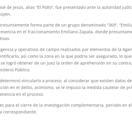
é de Jesús, alias “El Pollo”, fue presentado ante la autoridad judic
buyen.
 presuntamente forma parte de un grupo denominado “369”, “Emili
 presencia en el fraccionamiento Emiliano Zapata, donde presuntam
tivas.
ligencia y operativos de campo realizados por elementos de la Age
entificarlo, así como la zona en la que podría ser asegurado, lo que
 se logró obtener de un juez la orden de aprehensión en su contra
isterio Público.
l determinó vincularlo a proceso, al considerar que existen datos d
ción en el delito, asimismo, se le impuso la medida cautelar de pr
anencia en el proceso.
s para el cierre de la investigación complementaria, periodo en e
ta correspondiente.