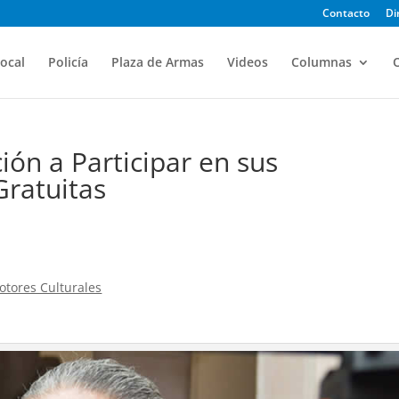
Contacto
Di
ocal
Policía
Plaza de Armas
Videos
Columnas
O
ión a Participar en sus
Gratuitas
tores Culturales