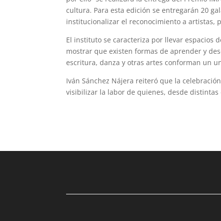
cultura. Para esta edición se entregarán 20 ga
institucionalizar el reconocimiento a artistas
El instituto se caracteriza por llevar espacios 
mostrar que existen formas de aprender y descu
escritura, danza y otras artes conforman un u
Iván Sánchez Nájera reiteró que la celebración
visibilizar la labor de quienes, desde distintas