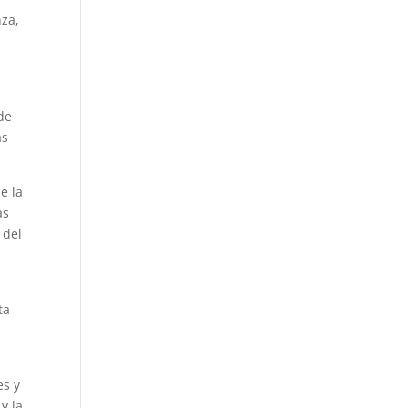
nza,
de
as
e la
as
 del
ta
es y
y la