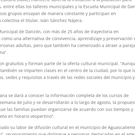
s, entre ellas los talleres municipales y la Escuela Municipal de Da
ersos grupos ensayan de manera constante y participan en
colectiva el titular, Iván Sánchez Nájera.
Municipal de Danzón, con más de 25 años de trayectoria en
 como una alternativa de convivencia, aprendizaje y preservación 
ersonas adultas, pero que también ha comenzado a atraer a parej
na”.
son gratuitos y forman parte de la oferta cultural municipal. “Aunqu
también se imparten clases en el centro de la ciudad, por lo que l
, sedes y requisitos a través de las redes sociales del municipio y
na se dará a conocer la información completa de los cursos de
 semana de julio y se desarrollarán a lo largo de agosto, la propues
que las familias puedan organizarse de acuerdo con sus tiempos y
omo en horario vespertino”.
iado su labor de difusión cultural en el municipio de Aguascalient
MAC, reconocimiento que distingue a personas destacadas en el arte 