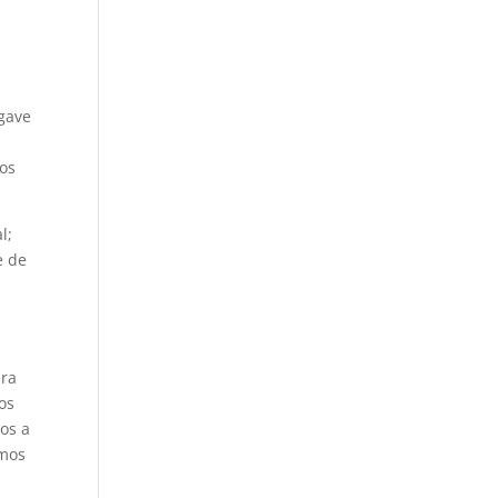
Agave
tos
l;
e de
ara
os
os a
emos