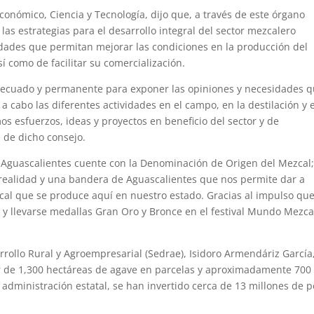
conómico, Ciencia y Tecnología, dijo que, a través de este órgano
as estrategias para el desarrollo integral del sector mezcalero
idades que permitan mejorar las condiciones en la producción del
í como de facilitar su comercialización.
adecuado y permanente para exponer las opiniones y necesidades 
a cabo las diferentes actividades en el campo, en la destilación y 
s esfuerzos, ideas y proyectos en beneficio del sector y de
 de dicho consejo.
e Aguascalientes cuente con la Denominación de Origen del Mezcal
 realidad y una bandera de Aguascalientes que nos permite dar a
cal que se produce aquí en nuestro estado. Gracias al impulso qu
y llevarse medallas Gran Oro y Bronce en el festival Mundo Mezcal
sarrollo Rural y Agroempresarial (Sedrae), Isidoro Armendáriz García
r de 1,300 hectáreas de agave en parcelas y aproximadamente 700
l administración estatal, se han invertido cerca de 13 millones de 