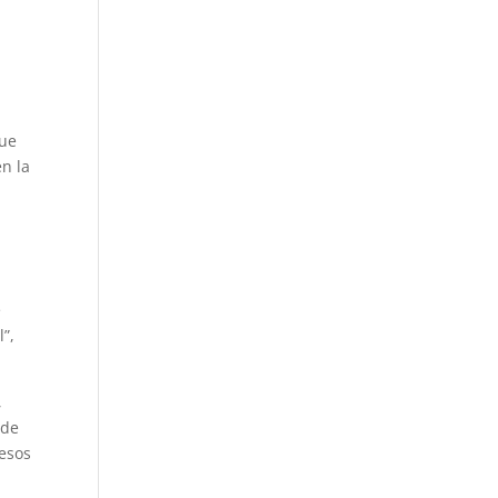
que
en la
;
e
”,
,
 de
pesos