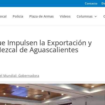
Contacto
Di
ocal
Policía
Plaza de Armas
Videos
Columnas
O
ue Impulsen la Exportación y
ezcal de Aguascalientes
el Mundial: Gobernadora