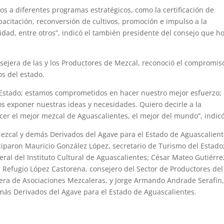
s a diferentes programas estratégicos, como la certificación de
acitación, reconversión de cultivos, promoción e impulso a la
dad, entre otros”, indicó el también presidente del consejo que ho
nsejera de las y los Productores de Mezcal, reconoció el compromis
s del estado.
 Estado; estamos comprometidos en hacer nuestro mejor esfuerzo;
s exponer nuestras ideas y necesidades. Quiero decirle a la
er el mejor mezcal de Aguascalientes, el mejor del mundo”, indicó
Mezcal y demás Derivados del Agave para el Estado de Aguascalient
iciparon Mauricio González López, secretario de Turismo del Estado
ral del Instituto Cultural de Aguascalientes; César Mateo Gutiérre
é Refugio López Castorena, consejero del Sector de Productores del
era de Asociaciones Mezcaleras, y Jorge Armando Andrade Serafín
emás Derivados del Agave para el Estado de Aguascalientes.