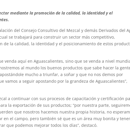
ector mediante la promoción de la calidad, la identidad y el
ntes.
alación del Consejo Consultivo del Mezcal y demás Derivados del 
 cual se trabajará para construir un sector más competitivo,
 de la calidad, la identidad y el posicionamiento de estos produc
 venda aquí en Aguascalientes, sino que se venda a nivel mundia
 mostremos al mundo los buenos productos que sabe hacer la gent
 apostándole mucho a triunfar, a soñar y que no nos demos por
ue vamos a seguir apostando por la grandeza de Aguascalientes”,
cal a continuar con sus procesos de capacitación y certificación p
para la exportación de sus productos; “por nuestra parte, seguirem
cuerden que nosotros hacemos nuestra propia historia, no esperam
star en el campo, pero también sé que es un área muy bonita y ten
rar que podemos mejorar todos los días”, destacó.