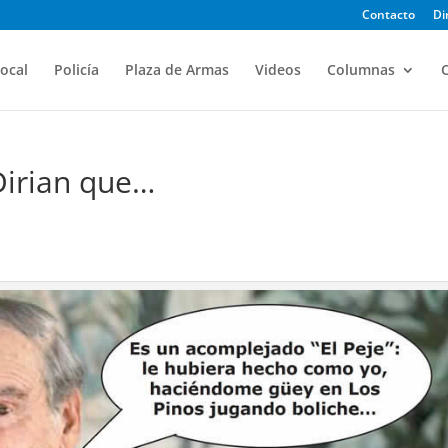
Contacto
Di
ocal
Policía
Plaza de Armas
Videos
Columnas
O
Dirian que…