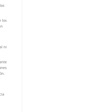
las
e los
an
l ni
ante
ones
ón.
a
cia