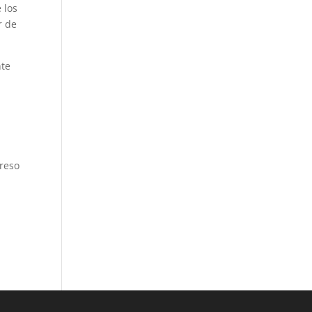
 los
r de
nte
a
ereso