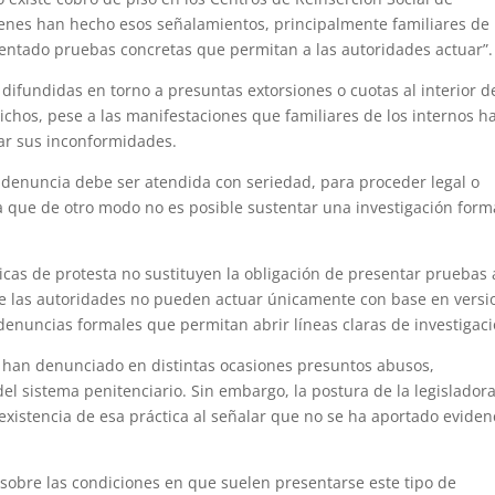
enes han hecho esos señalamientos, principalmente familiares de 
sentado pruebas concretas que permitan a las autoridades actuar”.
 difundidas en torno a presuntas extorsiones o cuotas al interior d
ichos, pese a las manifestaciones que familiares de los internos h
izar sus inconformidades.
 denuncia debe ser atendida con seriedad, para proceder legal o
a que de otro modo no es posible sustentar una investigación forma
cas de protesta no sustituyen la obligación de presentar pruebas 
que las autoridades no pueden actuar únicamente con base en versi
denuncias formales que permitan abrir líneas claras de investigaci
d han denunciado en distintas ocasiones presuntos abusos,
del sistema penitenciario. Sin embargo, la postura de la legislador
existencia de esa práctica al señalar que no se ha aportado eviden
 sobre las condiciones en que suelen presentarse este tipo de