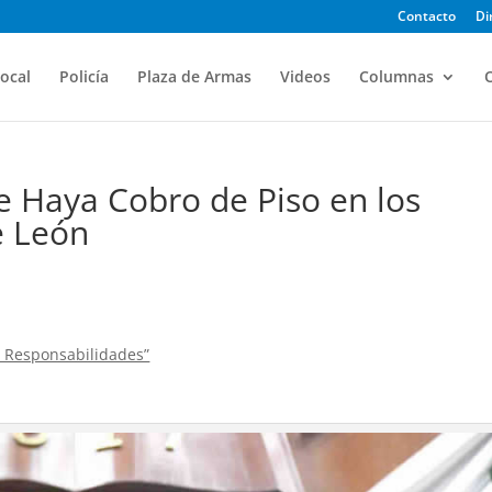
Contacto
Di
ocal
Policía
Plaza de Armas
Videos
Columnas
O
 Haya Cobro de Piso en los
e León
ar Responsabilidades”