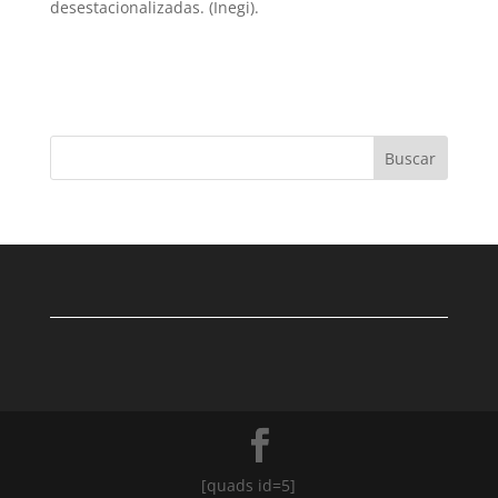
desestacionalizadas. (Inegi).
Buscar
[quads id=5]