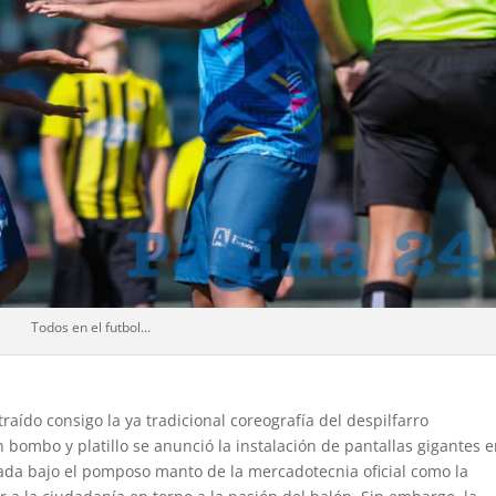
Todos en el futbol…
aído consigo la ya tradicional coreografía del despilfarro
 bombo y platillo se anunció la instalación de pantallas gigantes e
zada bajo el pomposo manto de la mercadotecnia oficial como la