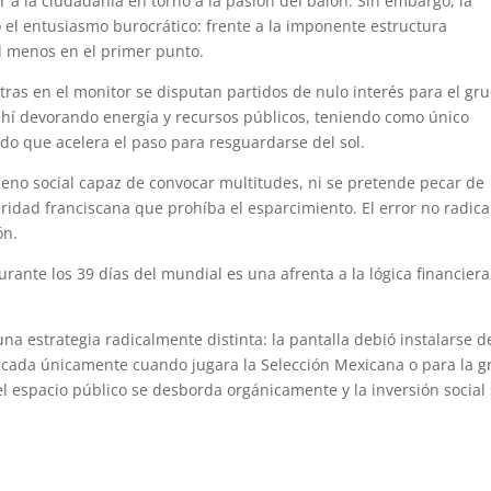
a la ciudadanía en torno a la pasión del balón. Sin embargo, la
o el entusiasmo burocrático: frente a la imponente estructura
al menos en el primer punto.
tras en el monitor se disputan partidos de nulo interés para el gr
 ahí devorando energía y recursos públicos, teniendo como único
do que acelera el paso para resguardarse del sol.
eno social capaz de convocar multitudes, ni se pretende pecar de
idad franciscana que prohíba el esparcimiento. El error no radica
ón.
ante los 39 días del mundial es una afrenta a la lógica financiera
una estrategia radicalmente distinta: la pantalla debió instalarse d
ificada únicamente cuando jugara la Selección Mexicana o para la g
l espacio público se desborda orgánicamente y la inversión social