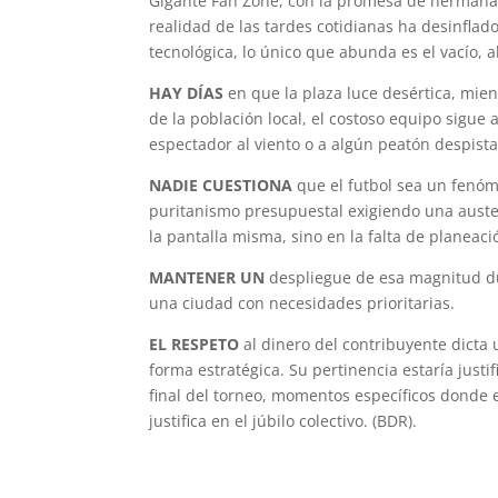
Gigante Fan Zone, con la promesa de hermanar 
realidad de las tardes cotidianas ha desinflad
tecnológica, lo único que abunda es el vacío, 
HAY DÍAS
en que la plaza luce desértica, mien
de la población local, el costoso equipo sigue
espectador al viento o a algún peatón despista
NADIE CUESTIONA
que el futbol sea un fenóm
puritanismo presupuestal exigiendo una auster
la pantalla misma, sino en la falta de planeaci
MANTENER UN
despliegue de esa magnitud dur
una ciudad con necesidades prioritarias.
EL RESPETO
al dinero del contribuyente dicta 
forma estratégica. Su pertinencia estaría just
final del torneo, momentos específicos donde e
justifica en el júbilo colectivo. (BDR).