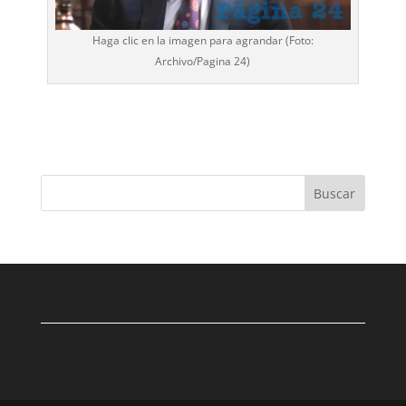
Haga clic en la imagen para agrandar (Foto:
Archivo/
Pagina 24
)
Buscar