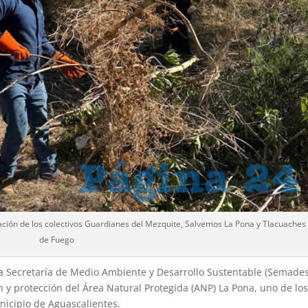
ción de los colectivos Guardianes del Mezquite, Salvemos La Pona y Tlacuaches
de Fuego
la Secretaría de Medio Ambiente y Desarrollo Sustentable (Semade
n y protección del Área Natural Protegida (ANP) La Pona, uno de lo
icipio de Aguascalientes.