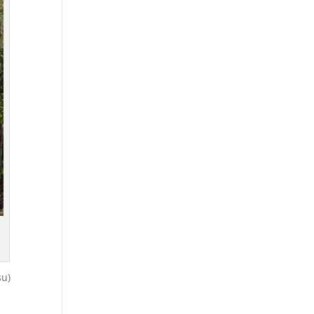
su)
s