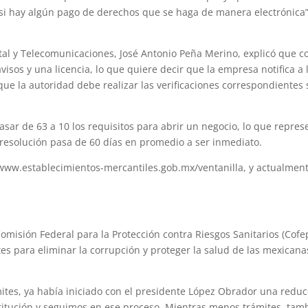
 si hay algún pago de derechos que se haga de manera electrónica”
ital y Telecomunicaciones, José Antonio Peña Merino, explicó que c
avisos y una licencia, lo que quiere decir que la empresa notifica a 
que la autoridad debe realizar las verificaciones correspondientes 
ar de 63 a 10 los requisitos para abrir un negocio, lo que repres
 resolución pasa de 60 días en promedio a ser inmediato.
 www.establecimientos-mercantiles.gob.mx/ventanilla, y actualmen
Comisión Federal para la Protección contra Riesgos Sanitarios (Cofep
tes para eliminar la corrupción y proteger la salud de las mexicana
ites, ya había iniciado con el presidente López Obrador una reduc
stitución y seguimos en ese proceso. Mientras menos trámites, tam