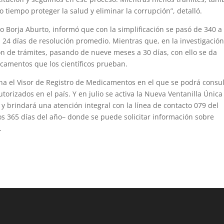
o tiempo proteger la salud y eliminar la corrupción”, detalló.
Hugo Borja Aburto, informó que con la simplificación se pasó de 340 a
 a 24 días de resolución promedio. Mientras que, en la investigació
ón de trámites, pasando de nueve meses a 30 días, con ello se da
camentos que los científicos prueban.
ha el Visor de Registro de Medicamentos en el que se podrá consul
orizados en el país. Y en julio se activa la Nueva Ventanilla Única
y brindará una atención integral con la línea de contacto 079 del
os 365 días del año– donde se puede solicitar información sobre
.