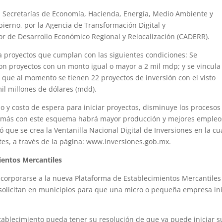
s Secretarías de Economía, Hacienda, Energía, Medio Ambiente y
ierno, por la Agencia de Transformación Digital y
r de Desarrollo Económico Regional y Relocalización (CADERR).
 a proyectos que cumplan con las siguientes condiciones: Se
son proyectos con un monto igual o mayor a 2 mil mdp; y se vincula
ó que al momento se tienen 22 proyectos de inversión con el visto
il millones de dólares (mdd).
o y costo de espera para iniciar proyectos, disminuye los procesos
demás con este esquema habrá mayor producción y mejores empleo
 que se crea la Ventanilla Nacional Digital de Inversiones en la cu
mites, a través de la página: www.inversiones.gob.mx.
ientos Mercantiles
incorporarse a la nueva Plataforma de Establecimientos Mercantile
 solicitan en municipios para que una micro o pequeña empresa ini
tablecimiento pueda tener su resolución de que ya puede iniciar s