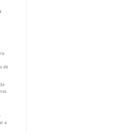
s
ara
es de
ida
eras
e
ar a