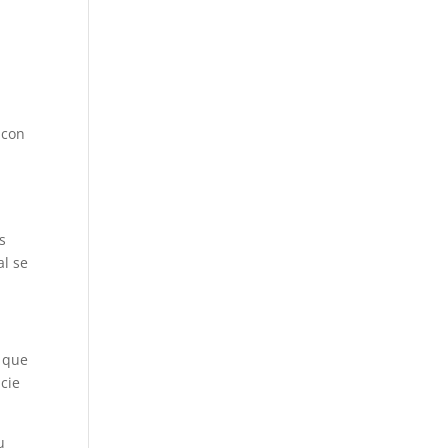
 con
s
al se
s que
cie
u