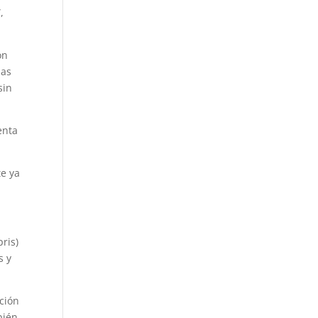
,
on
las
sin
enta
te ya
ris)
s y
ción
bién