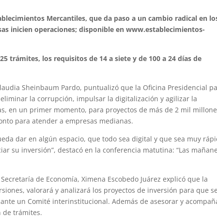
blecimientos Mercantiles, que da paso a un cambio radical en lo
as inicien operaciones; disponible en www.establecimientos-
25 trámites, los requisitos de 14 a siete y de 100 a 24 días de
laudia Sheinbaum Pardo, puntualizó que la Oficina Presidencial p
liminar la corrupción, impulsar la digitalización y agilizar la
as, en un primer momento, para proyectos de más de 2 mil millon
monto para atender a empresas medianas.
pueda dar en algún espacio, que todo sea digital y que sea muy ráp
ciar su inversión”, destacó en la conferencia matutina: “Las mañan
a Secretaría de Economía, Ximena Escobedo Juárez explicó que la
rsiones, valorará y analizará los proyectos de inversión para que s
ante un Comité interinstitucional. Además de asesorar y acompañ
 de trámites.