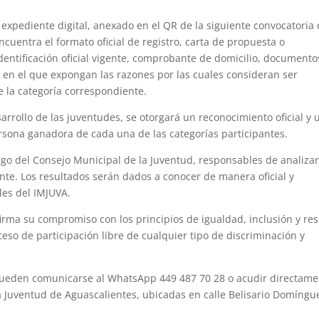
expediente digital, anexado en el QR de la siguiente convocatoria
cuentra el formato oficial de registro, carta de propuesta o
dentificación oficial vigente, comprobante de domicilio, documento
o en el que expongan las razones por las cuales consideran ser
 la categoría correspondiente.
rrollo de las juventudes, se otorgará un reconocimiento oficial y 
rsona ganadora de cada una de las categorías participantes.
rgo del Consejo Municipal de la Juventud, responsables de analizar
nte. Los resultados serán dados a conocer de manera oficial y
les del IMJUVA.
irma su compromiso con los principios de igualdad, inclusión y re
so de participación libre de cualquier tipo de discriminación y
 pueden comunicarse al WhatsApp 449 487 70 28 o acudir directam
 la Juventud de Aguascalientes, ubicadas en calle Belisario Domíngu