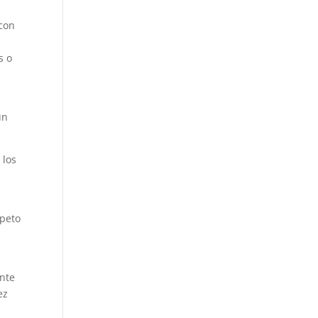
 con
s o
un
 los
speto
ente
ez