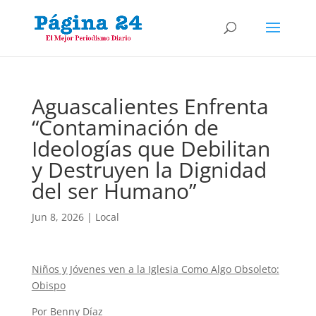
Aguascalientes Enfrenta
“Contaminación de
Ideologías que Debilitan
y Destruyen la Dignidad
del ser Humano”
Jun 8, 2026
|
Local
Niños y Jóvenes ven a la Iglesia Como Algo Obsoleto:
Obispo
Por Benny Díaz