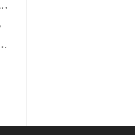
n en
a
dura