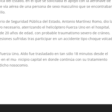
ica del Estado, en el que se solicitaba el apoyo con la aeronave de
te vía aérea de una persona de sexo masculino que se encontraba
llo.
tario de Seguridad Pública del Estado, Antonio Martínez Romo, dio l
yo necesario, aterrizando el helicóptero Fuerza Uno en el hospital,
 de 20 años de edad, con probable traumatismo severo de cráneo,
lesiones sufridas tras participar en un accidente tipo choque volca
 Fuerza Uno, Aldo fue trasladado en tan sólo 18 minutos desde el
go en el mu- nicipio capital en donde continúa con su tratamiento
 dicho nosocomio.