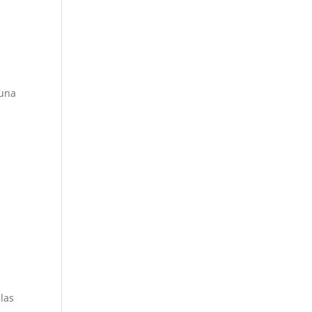
 una
 las