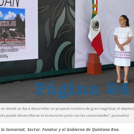
en donde se iba a desarrollar un proyecto turístico de gran magnitud, el objetiv
solo pueda desarrollarse el ecoturismo junto con las comunidades”, puntualizó
la Semarnat, Sectur, Fonatur y el Gobierno de Quintana Roo.