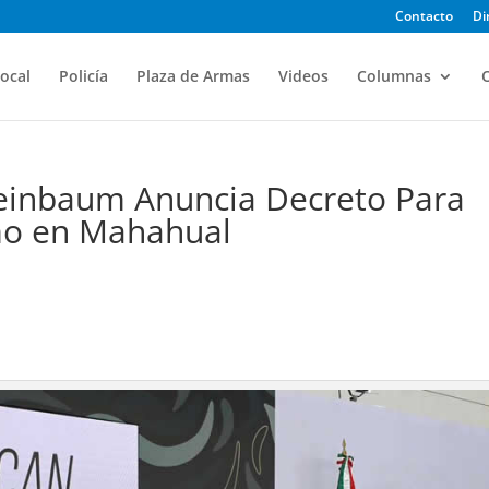
Contacto
Di
ocal
Policía
Plaza de Armas
Videos
Columnas
O
heinbaum Anuncia Decreto Para
mo en Mahahual