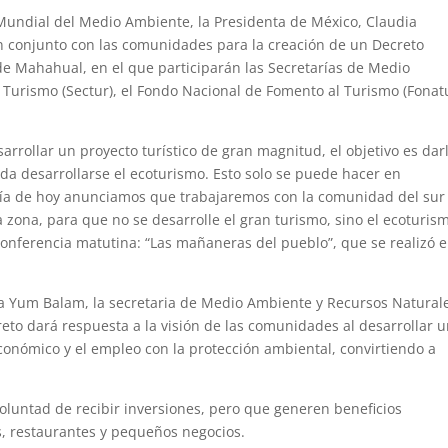
 Mundial del Medio Ambiente, la Presidenta de México, Claudia
 conjunto con las comunidades para la creación de un Decreto
de Mahahual, en el que participarán las Secretarías de Medio
Turismo (Sectur), el Fondo Nacional de Fomento al Turismo (Fonatu
rrollar un proyecto turístico de gran magnitud, el objetivo es dar
da desarrollarse el ecoturismo. Esto solo se puede hacer en
día de hoy anunciamos que trabajaremos con la comunidad del sur
 zona, para que no se desarrolle el gran turismo, sino el ecoturis
conferencia matutina: “Las mañaneras del pueblo”, que se realizó 
da Yum Balam, la secretaria de Medio Ambiente y Recursos Natural
reto dará respuesta a la visión de las comunidades al desarrollar 
conómico y el empleo con la protección ambiental, convirtiendo a
luntad de recibir inversiones, pero que generen beneficios
s, restaurantes y pequeños negocios.