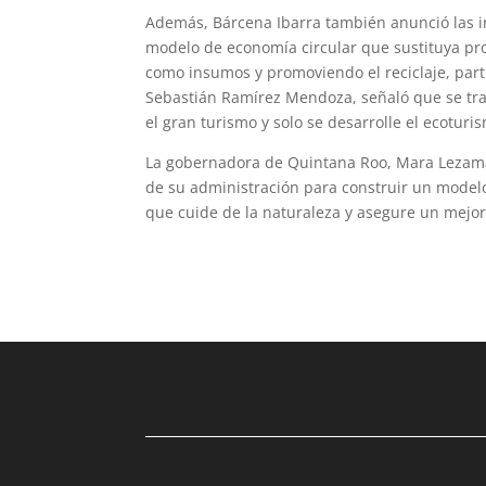
Además, Bárcena Ibarra también anunció las in
modelo de economía circular que sustituya pro
como insumos y promoviendo el reciclaje, partic
Sebastián Ramírez Mendoza, señaló que se tra
el gran turismo y solo se desarrolle el ecoturi
La gobernadora de Quintana Roo, Mara Lezama
de su administración para construir un modelo
que cuide de la naturaleza y asegure un mejor