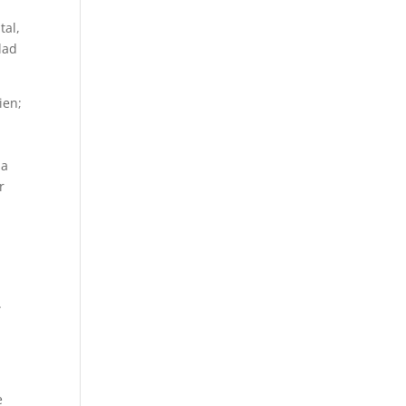
tal,
dad
ien;
 a
r
.
e