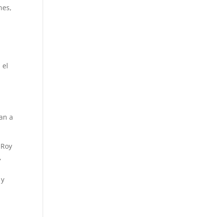
nes,
 el
an a
 Roy
,
 y