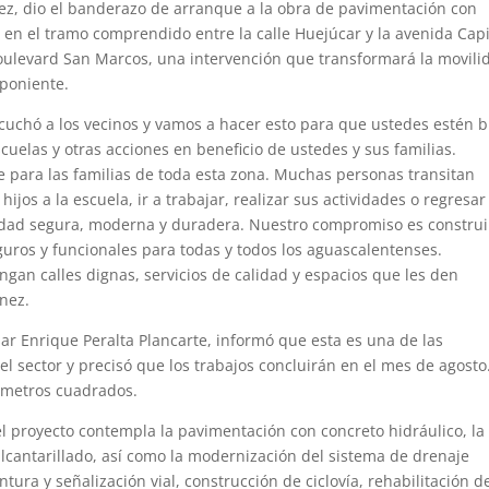
ez, dio el banderazo de arranque a la obra de pavimentación con
, en el tramo comprendido entre la calle Huejúcar y la avenida Capi
Boulevard San Marcos, una intervención que transformará la movili
 poniente.
scuchó a los vecinos y vamos a hacer esto para que ustedes estén b
elas y otras acciones en beneficio de ustedes y sus familias.
para las familias de toda esta zona. Muchas personas transitan
ijos a la escuela, ir a trabajar, realizar sus actividades o regresar
alidad segura, moderna y duradera. Nuestro compromiso es construi
uros y funcionales para todas y todos los aguascalentenses.
gan calles dignas, servicios de calidad y espacios que les den
énez.
sar Enrique Peralta Plancarte, informó que esta es una de las
el sector y precisó que los trabajos concluirán en el mes de agosto
0 metros cuadrados.
el proyecto contempla la pavimentación con concreto hidráulico, la
alcantarillado, así como la modernización del sistema de drenaje
ntura y señalización vial, construcción de ciclovía, rehabilitación d