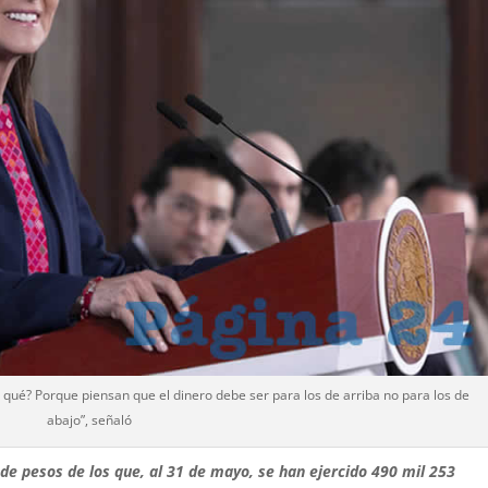
 qué? Porque piensan que el dinero debe ser para los de arriba no para los de
abajo”, señaló
 de pesos de los que, al 31 de mayo, se han ejercido 490 mil 253