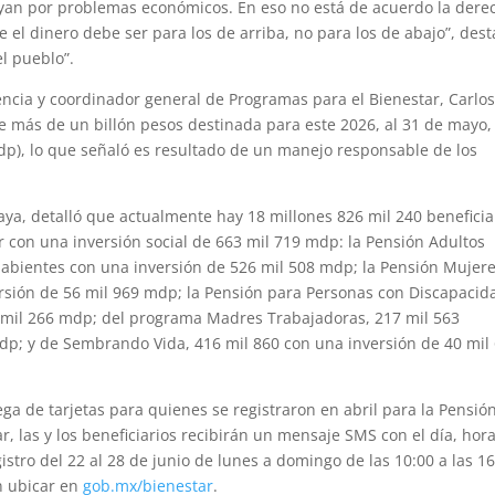
ayan por problemas económicos. En eso no está de acuerdo la dere
 el dinero debe ser para los de arriba, no para los de abajo”, des
l pueblo”.
dencia y coordinador general de Programas para el Bienestar, Carlo
de más de un billón pesos destinada para este 2026, al 31 de mayo,
dp), lo que señaló es resultado de un manejo responsable de los
aya, detalló que actualmente hay 18 millones 826 mil 240 beneficia
r con una inversión social de 663 mil 719 mdp: la Pensión Adultos
abientes con una inversión de 526 mil 508 mdp; la Pensión Mujer
ersión de 56 mil 969 mdp; la Pensión para Personas con Discapacid
6 mil 266 mdp; del programa Madres Trabajadoras, 217 mil 563
mdp; y de Sembrando Vida, 416 mil 860 con una inversión de 40 mil
ega de tarjetas para quienes se registraron en abril para la Pensió
, las y los beneficiarios recibirán un mensaje SMS con el día, hora
istro del 22 al 28 de junio de lunes a domingo de las 10:00 a las 1
n ubicar en
gob.mx/bienestar
.