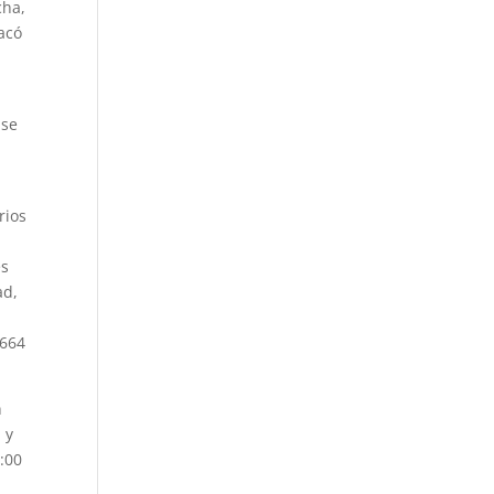
cha,
tacó
s
 se
rios
es
ad,
 664
n
 y
6:00