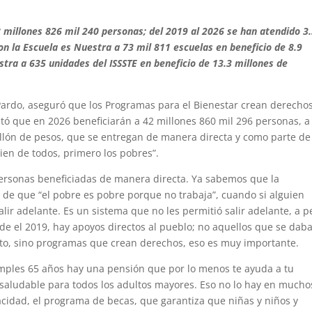
8 millones 826 mil 240 personas; del 2019 al 2026 se han atendido 3
on la Escuela es Nuestra a 73 mil 811 escuelas en beneficio de 8.9
stra a 635 unidades del ISSSTE en beneficio de 13.3 millones de
ardo, aseguró que los Programas para el Bienestar crean derecho
ltó que en 2026 beneficiarán a 42 millones 860 mil 296 personas, a
illón de pesos, que se entregan de manera directa y como parte de
ien de todos, primero los pobres”.
personas beneficiadas de manera directa. Ya sabemos que la
n de que “el pobre es pobre porque no trabaja”, cuando si alguien
lir adelante. Es un sistema que no les permitió salir adelante, a p
esde el 2019, hay apoyos directos al pueblo; no aquellos que se dab
oto, sino programas que crean derechos, eso es muy importante.
mples 65 años hay una pensión que por lo menos te ayuda a tu
 saludable para todos los adultos mayores. Eso no lo hay en mucho
cidad, el programa de becas, que garantiza que niñas y niños y