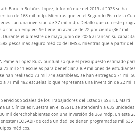
Marath Baruch Bolaños López, informó que del 2019 al 2026 se ha
versión de 168 mil mdp. Mientras que en el Segundo Piso de la Cua
óvenes con una inversión de 37 mil mdp. Detalló que con este prog
s o con un empleo. Se tiene un avance de 72 por ciento (362 mil
s. Durante el bimestre de mayo-junio de 2026 arrancan su capacita
 582 pesos más seguro médico del IMSS, mientras que a partir del 
a”, Pamela López Ruiz, puntualizó que el presupuesto estimado par
 73 mil 811 escuelas para beneficiar a 8.9 millones de estudiante
 se han realizado 73 mil 748 asambleas, se han entregado 71 mil 5
rso a 71 mil 482 escuelas lo que representa una inversión de 22 mil
y Servicios Sociales de los Trabajadores del Estado (ISSSTE), Martí
ma La Clínica es Nuestra en el ISSSTE se atenderán a 635 unidades
300 mil derechohabientes con una inversión de 369 mdp. En este 2
Bienestar (COSABI) de cada unidad, se tienen programadas mil 635
quipos médicos.