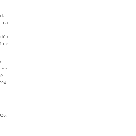
rta
rama
ción
1 de
a
s de
02
 694
026,