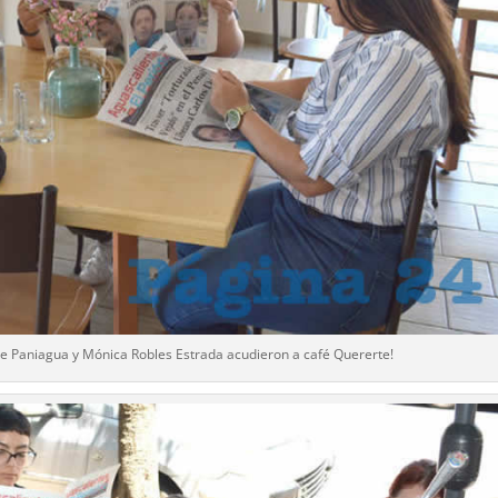
ne Paniagua y Mónica Robles Estrada acudieron a café Quererte!