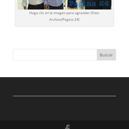
Haga clic en la imagen para agrandar (Foto:
Archivo/
Pagina 24
)
Buscar