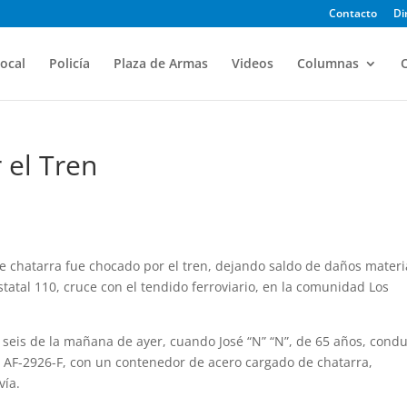
Contacto
Di
ocal
Policía
Plaza de Armas
Videos
Columnas
O
 el Tren
de chatarra fue chocado por el tren, dejando saldo de daños materi
statal 110, cruce con el tendido ferroviario, en la comunidad Los
seis de la mañana de ayer, cuando José “N” “N”, de 65 años, condu
as AF-2926-F, con un contenedor de acero cargado de chatarra,
vía.