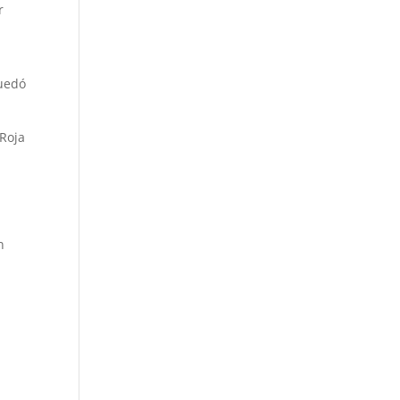
r
quedó
 Roja
n