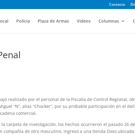
Contacto
Di
ocal
Policía
Plaza de Armas
Videos
Columnas
O
Penal
bajo realizado por el personal de la Fiscalía de Control Regional, o
iguel “N”, alias “Chocker”, por su probable participación en el deli
 cadena comercial.
la carpeta de investigación, los hechos ocurrieron el pasado 26 d
n compañía de otro masculino, ingresó a una tienda Oxxo ubicada