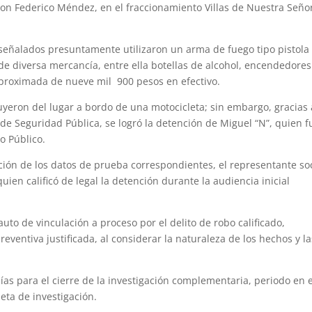
con Federico Méndez, en el fraccionamiento Villas de Nuestra Seño
s señalados presuntamente utilizaron un arma de fuego tipo pistola
 diversa mercancía, entre ella botellas de alcohol, encendedores
 aproximada de nueve mil 900 pesos en efectivo.
yeron del lugar a bordo de una motocicleta; sin embargo, gracias 
de Seguridad Pública, se logró la detención de Miguel “N”, quien f
o Público.
ación de los datos de prueba correspondientes, el representante so
uien calificó de legal la detención durante la audiencia inicial
auto de vinculación a proceso por el delito de robo calificado,
ventiva justificada, al considerar la naturaleza de los hechos y la
días para el cierre de la investigación complementaria, periodo en e
peta de investigación.