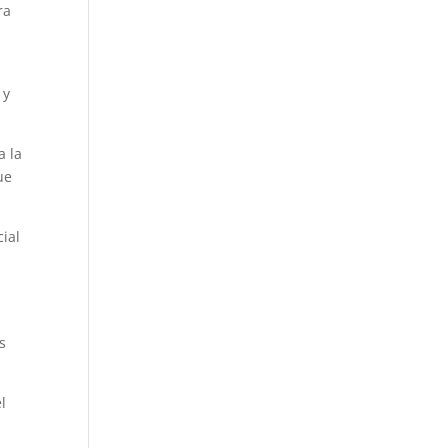
ra
 y
a la
ue
cial
s
l