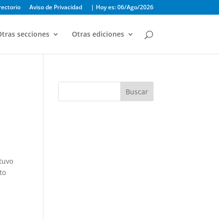
rectorio
Aviso de Privacidad
| Hoy es: 06/Ago/2026
tras secciones
Otras ediciones
Buscar
btuvo
to
e