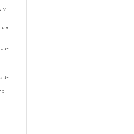
. Y
 Juan
, que
es de
 no