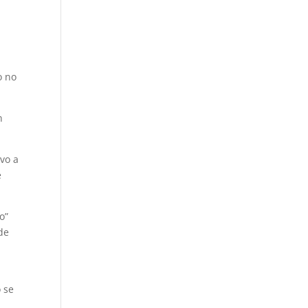
o no
n
vo a
e
o”
de
e
 se