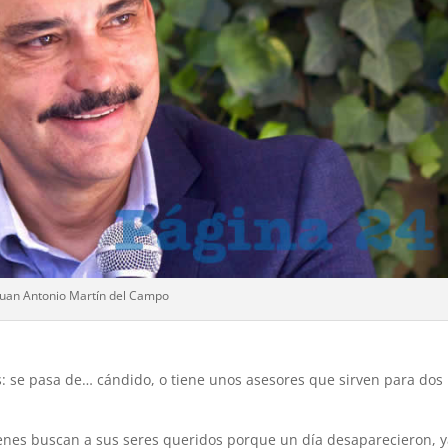
Juan Antonio Martín del Campo
: se pasa de… cándido, o tiene unos asesores que sirven para dos
enes buscan a sus seres queridos porque un día desaparecieron, 