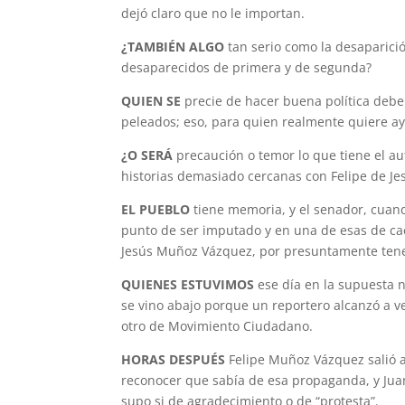
dejó claro que no le importan.
¿TAMBIÉN ALGO
tan serio como la desaparici
desaparecidos de primera y de segunda?
QUIEN SE
precie de hacer buena política debe 
peleados; eso, para quien realmente quiere ay
¿O SERÁ
precaución o temor lo que tiene el a
historias demasiado cercanas con Felipe de J
EL PUEBLO
tiene memoria, y el senador, cuan
punto de ser imputado y en una de esas de caer
Jesús Muñoz Vázquez, por presuntamente tener
QUIENES ESTUVIMOS
ese día en la supuesta n
se vino abajo porque un reportero alcanzó a v
otro de Movimiento Ciudadano.
HORAS DESPUÉS
Felipe Muñoz Vázquez salió 
reconocer que sabía de esa propaganda, y Jua
supo si de agradecimiento o de “protesta”.