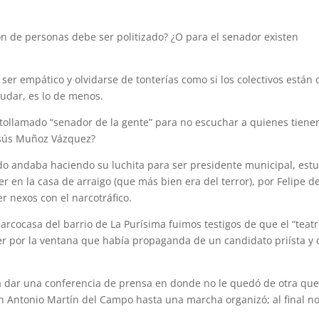
ón de personas debe ser politizado? ¿O para el senador existen
ser empático y olvidarse de tonterías como si los colectivos están 
udar, es lo de menos.
utollamado “senador de la gente” para no escuchar a quienes tiene
esús Muñoz Vázquez?
do andaba haciendo su luchita para ser presidente municipal, estu
 en la casa de arraigo (que más bien era del terror), por Felipe d
 nexos con el narcotráfico.
arcocasa del barrio de La Purísima fuimos testigos de que el “teatr
er por la ventana que había propaganda de un candidato priísta y 
a dar una conferencia de prensa en donde no le quedó de otra qu
n Antonio Martín del Campo hasta una marcha organizó; al final no