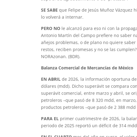
SE SABE
que Felipe de Jesús Muñoz Vázquez hizo
lo volverá a internar.
PERO NO
le alcanzó para eso ni con la propaga
Antonio Martín del Campo prefiere no saber n
añejos problemas, o de plano no quiere sabe
restos, reciben promesas y no se las cumplen
NORAzonan. (BDR).
Balanza Comercial de Mercancías de México
EN ABRIL
de 2026, la información oportuna de 
dólares (mdd). Dicho superávit se compara co
superávit comercial, entre marzo y abril, se o
petroleros –que pasó de 8 320 mdd, en marzo, 
productos petroleros –que pasó de 2 388 mdd
PARA EL
primer cuatrimestre de 2026, la bal
periodo de 2025 reportó un déficit de 314 mdd
EN EL CUARTO
mes del año en curso, el valo