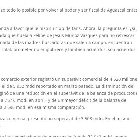
 todo lo posible por volver al poder y ser fiscal de Aguascalientes
nda a favor que le hizo su club de fans. Ahora, la pregunta es: ¿si
ada que huela a Felipe de Jesús Muñoz Vázquez para no refrescar
r nada de las madres buscadoras que salen a campo, encuentran
? Total, prometer no empobrece y también acuerdos, son acuerdos
comercio exterior registró un superávit comercial de 4 520 millon
n el de 5 932 mdd reportado en marzo pasado. La disminución del
riginó de una reducción en el superávit de la balanza de productos
a 7 216 mdd, en abril– y de un mayor déficit de la balanza de
 a 2 696 mdd, en esa misma comparación.
anza comercial presentó un superávit de 3 508 mdd. En el mismo
.
r de las exportaciones de mercancías fue de 72 042 mdd, monto