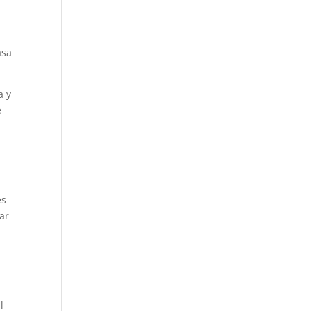
asa
a y
e
es
ar
l