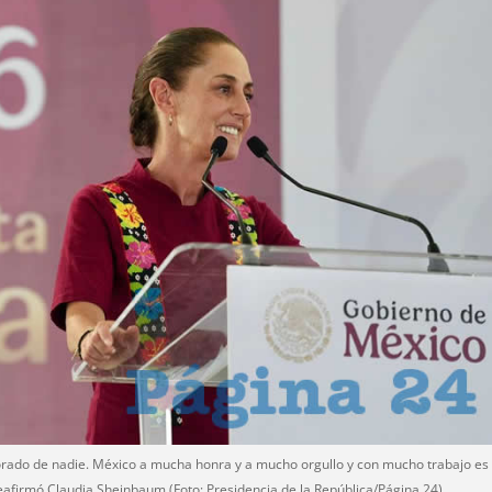
orado de nadie. México a mucha honra y a mucho orgullo y con mucho trabajo es
reafirmó Claudia Sheinbaum (Foto: Presidencia de la República/Página 24)