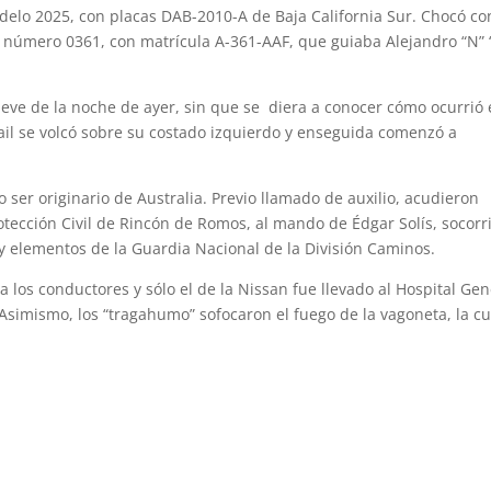
delo 2025, con placas DAB-2010-A de Baja California Sur. Chocó co
 número 0361, con matrícula A-361-AAF, que guiaba Alejandro “N” 
eve de la noche de ayer, sin que se diera a conocer cómo ocurrió 
rail se volcó sobre su costado izquierdo y enseguida comenzó a
o ser originario de Australia. Previo llamado de auxilio, acudieron
tección Civil de Rincón de Romos, al mando de Édgar Solís, socorr
 y elementos de la Guardia Nacional de la División Caminos.
 los conductores y sólo el de la Nissan fue llevado al Hospital Gen
simismo, los “tragahumo” sofocaron el fuego de la vagoneta, la cu