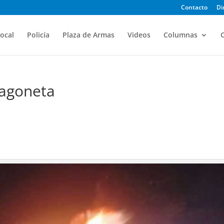
Contacto
Di
ocal
Policía
Plaza de Armas
Videos
Columnas
O
Vagoneta