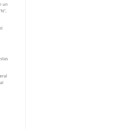
n un
“N”,
el
istas
eral
al