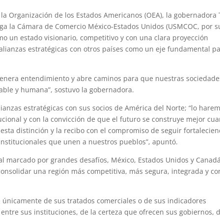
e la Organización de los Estados Americanos (OEA), la gobernadora 
orga la Cámara de Comercio México-Estados Unidos (USMCOC, por s
omo un estado visionario, competitivo y con una clara proyección
 alianzas estratégicas con otros países como un eje fundamental p
, genera entendimiento y abre caminos para que nuestras sociedade
able y humana”, sostuvo la gobernadora.
ianzas estratégicas con sus socios de América del Norte; “lo hare
ucional y con la convicción de que el futuro se construye mejor cu
ta distinción y la recibo con el compromiso de seguir fortalecie
 institucionales que unen a nuestros pueblos”, apuntó.
nal marcado por grandes desafíos, México, Estados Unidos y Canad
 consolidar una región más competitiva, más segura, integrada y co
e únicamente de sus tratados comerciales o de sus indicadores
ntre sus instituciones, de la certeza que ofrecen sus gobiernos, d