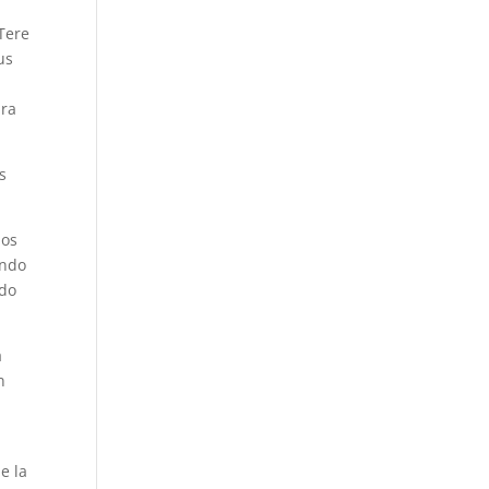
Tere
us
ara
s
mos
ando
ndo
á
n
e la