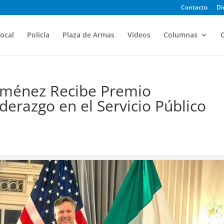
Contacto
Di
ocal
Policía
Plaza de Armas
Videos
Columnas
O
Jiménez Recibe Premio
iderazgo en el Servicio Público