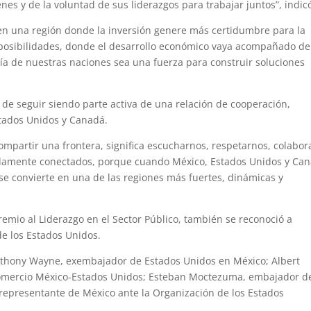
nes y de la voluntad de sus liderazgos para trabajar juntos”, indic
 en una región donde la inversión genere más certidumbre para la
posibilidades, donde el desarrollo económico vaya acompañado de
ía de nuestras naciones sea una fuerza para construir soluciones
n de seguir siendo parte activa de una relación de cooperación,
tados Unidos y Canadá.
partir una frontera, significa escucharnos, respetarnos, colabor
damente conectados, porque cuando México, Estados Unidos y Ca
se convierte en una de las regiones más fuertes, dinámicas y
emio al Liderazgo en el Sector Público, también se reconoció a
e los Estados Unidos.
nthony Wayne, exembajador de Estados Unidos en México; Albert
 Comercio México-Estados Unidos; Esteban Moctezuma, embajador d
representante de México ante la Organización de los Estados