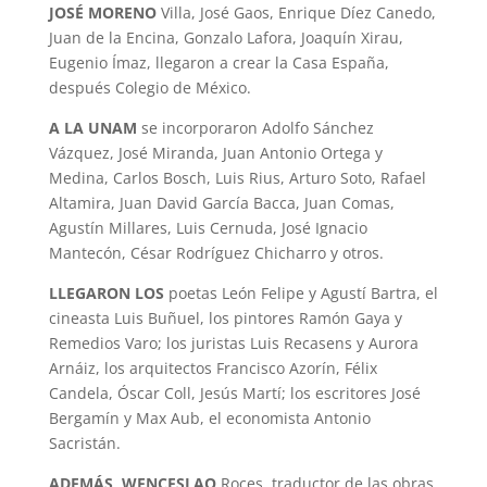
JOSÉ MORENO
Villa, José Gaos, Enrique Díez Canedo,
Juan de la Encina, Gonzalo Lafora, Joaquín Xirau,
Eugenio Ímaz, llegaron a crear la Casa España,
después Colegio de México.
A LA UNAM
se incorporaron Adolfo Sánchez
Vázquez, José Miranda, Juan Antonio Ortega y
Medina, Carlos Bosch, Luis Rius, Arturo Soto, Rafael
Altamira, Juan David García Bacca, Juan Comas,
Agustín Millares, Luis Cernuda, José Ignacio
Mantecón, César Rodríguez Chicharro y otros.
LLEGARON LOS
poetas León Felipe y Agustí Bartra, el
cineasta Luis Buñuel, los pintores Ramón Gaya y
Remedios Varo; los juristas Luis Recasens y Aurora
Arnáiz, los arquitectos Francisco Azorín, Félix
Candela, Óscar Coll, Jesús Martí; los escritores José
Bergamín y Max Aub, el economista Antonio
Sacristán.
ADEMÁS, WENCESLAO
Roces, traductor de las obras