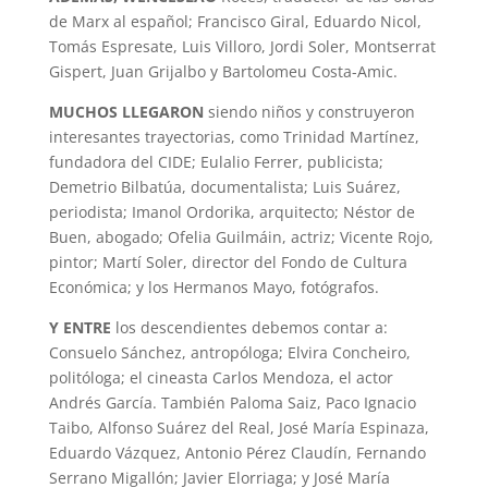
de Marx al español; Francisco Giral, Eduardo Nicol,
Tomás Espresate, Luis Villoro, Jordi Soler, Montserrat
Gispert, Juan Grijalbo y Bartolomeu Costa-Amic.
MUCHOS LLEGARON
siendo niños y construyeron
interesantes trayectorias, como Trinidad Martínez,
fundadora del CIDE; Eulalio Ferrer, publicista;
Demetrio Bilbatúa, documentalista; Luis Suárez,
periodista; Imanol Ordorika, arquitecto; Néstor de
Buen, abogado; Ofelia Guilmáin, actriz; Vicente Rojo,
pintor; Martí Soler, director del Fondo de Cultura
Económica; y los Hermanos Mayo, fotógrafos.
Y ENTRE
los descendientes debemos contar a:
Consuelo Sánchez, antropóloga; Elvira Concheiro,
politóloga; el cineasta Carlos Mendoza, el actor
Andrés García. También Paloma Saiz, Paco Ignacio
Taibo, Alfonso Suárez del Real, José María Espinaza,
Eduardo Vázquez, Antonio Pérez Claudín, Fernando
Serrano Migallón; Javier Elorriaga; y José María