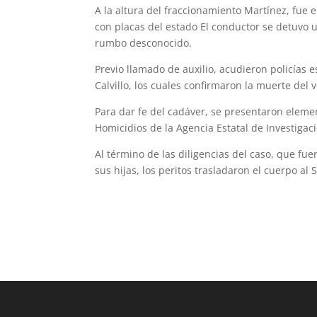
A la altura del fraccionamiento Martínez, fue
con placas del estado El conductor se detuvo 
rumbo desconocido.
Previo llamado de auxilio, acudieron policías e
Calvillo, los cuales confirmaron la muerte del
Para dar fe del cadáver, se presentaron element
Homicidios de la Agencia Estatal de Investigac
Al término de las diligencias del caso, que fue
sus hijas, los peritos trasladaron el cuerpo al