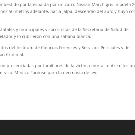
 embestido por la espalda por un carro Nissan March gris, modelo 2
unos 50 metros adelante, hacia Jalpa, descendió del auto y huyó co
statales y municipales y socorristas de la Secretaría de Salud de
 velador y lo cubrieron con una sábana blanca.
os del Instituto de Ciencias Forenses y Servicios Periciales y de
ión Criminal.
ron presenciadas por familiares de la víctima mortal, entre ellos u
 Servicio Médico Forense para la necropsia de ley.