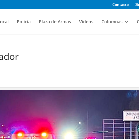
Contacto
Di
ocal
Policía
Plaza de Armas
Videos
Columnas
O
lador