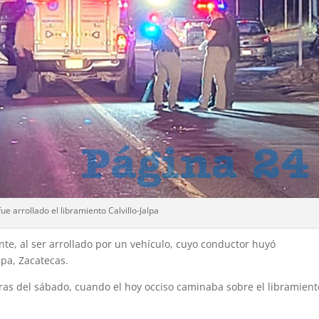
ue arrollado el libramiento Calvillo-Jalpa
te, al ser arrollado por un vehículo, cuyo conductor huyó
lpa, Zacatecas.
 horas del sábado, cuando el hoy occiso caminaba sobre el libramient