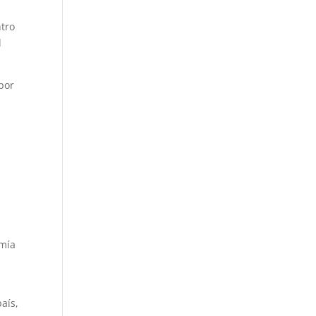
ntro
l
por
omía
aís,