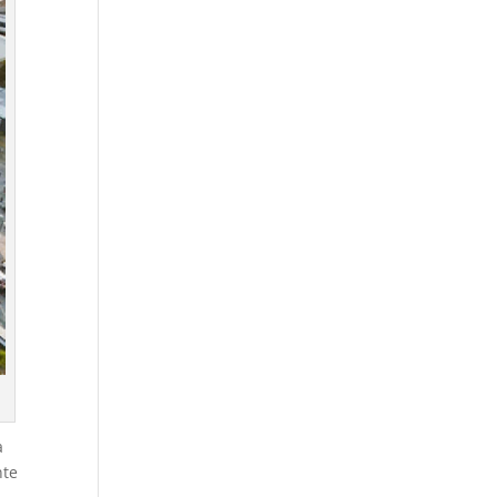
a
nte