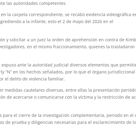
te las autoridades competentes.
en la carpeta correspondiente, se recabó evidencia videográfica e
rediendo a la infante, esto el 2 de mayo del 2026 en el
ción y solicitar a un juez la orden de aprehensión en contra de Kimb
vestigadores, en el mismo fraccionamiento, quienes la trasladaron 
ial expuso ante la autoridad judicial diversos elementos que permiti
ly “N” en los hechos señalados, por lo que el órgano jurisdiccional
r el delito de violencia familiar.
r medidas cautelares diversas, entre ellas la presentación periód
ión de acercarse o comunicarse con la víctima y la restricción de a
es para el cierre de la investigación complementaria, periodo en el
tos de prueba y diligencias necesarias para el esclarecimiento de l