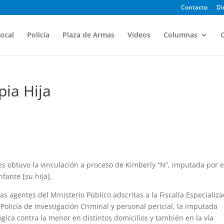
Contacto
Di
ocal
Policía
Plaza de Armas
Videos
Columnas
O
pia Hija
es obtuvo la vinculación a proceso de Kimberly “N”, imputada por e
nfante [su hija].
as agentes del Ministerio Público adscritas a la Fiscalía Especializ
Policía de Investigación Criminal y personal pericial, la imputada
ógica contra la menor en distintos domicilios y también en la vía