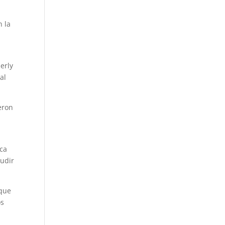
n la
erly
al
eron
ica
cudir
 que
os