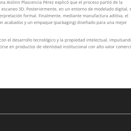
a Aislinn Plascencia Pérez explicó que el proceso partió de la
e escaneo 3D. Posteriormente, en un entorno de modelado digital, 
terpretación formal. Finalmente, mediante manufactura aditiva, el
 con acabados y un empaque (packaging) diseñado para una mejor
n el desarrollo tecnológico y la propiedad intelectual, impulsand
irse en productos de identidad institucional con alto valor comerci