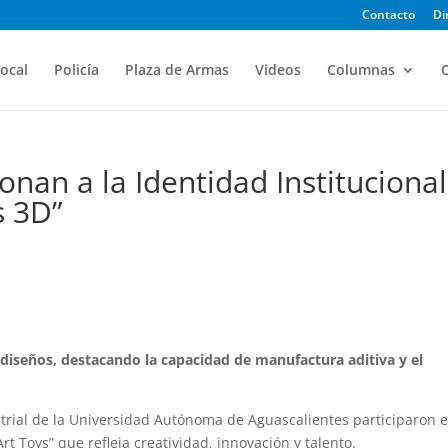
Contacto
Di
ocal
Policía
Plaza de Armas
Videos
Columnas
O
nan a la Identidad Institucional
s 3D”
 diseños, destacando la capacidad de manufactura aditiva y el
strial de la Universidad Autónoma de Aguascalientes participaron e
rt Toys” que refleja creatividad, innovación y talento.