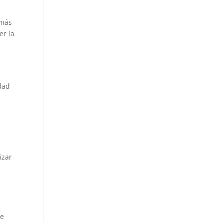
 más
er la
:
dad
y
izar
te