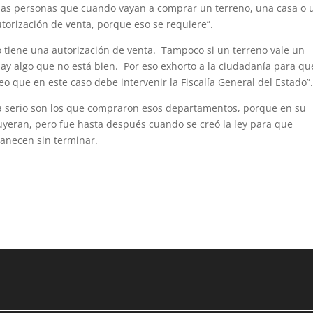
s las personas que cuando vayan a comprar un terreno, una casa o 
torización de venta, porque eso se requiere”.
o tiene una autorización de venta. Tampoco si un terreno vale un
hay algo que no está bien. Por eso exhorto a la ciudadanía para qu
eo que en este caso debe intervenir la Fiscalía General del Estado”
a serio son los que compraron esos departamentos, porque en su
uyeran, pero fue hasta después cuando se creó la ley para que
anecen sin terminar.