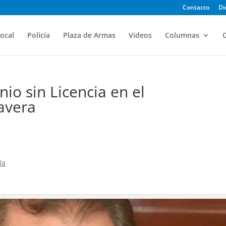
Contacto
Di
ocal
Policía
Plaza de Armas
Videos
Columnas
O
io sin Licencia en el
avera
ía