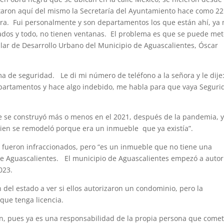
taron aquí del mismo la Secretaría del Ayuntamiento hace como 22
vera. Fui personalmente y son departamentos los que están ahí, ya
ados y todo, no tienen ventanas. El problema es que se puede met
itular de Desarrollo Urbano del Municipio de Aguascalientes, Óscar
ma de seguridad. Le di mi número de teléfono a la señora y le dije
departamentos y hace algo indebido, me habla para que vaya Seguri
le se construyó más o menos en el 2021, después de la pandemia, 
bien se remodeló porque era un inmueble que ya existía”.
so fueron infraccionados, pero “es un inmueble que no tiene una
de Aguascalientes. El municipio de Aguascalientes empezó a autor
023.
del estado a ver si ellos autorizaron un condominio, pero la
que tenga licencia.
ón, pues ya es una responsabilidad de la propia persona que come