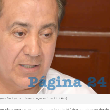
guez Godoy (Foto: Francisco Javier Sosa Ordoñez)
en obra negra que se ubican en la calle México, se hicieron desde