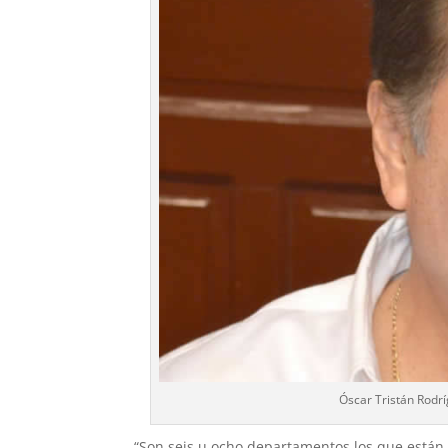
Óscar Tristán Rodrí
“Son seis u ocho departamentos los que están 