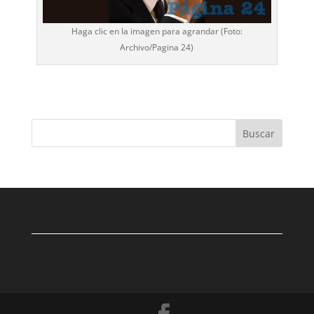
Haga clic en la imagen para agrandar (Foto:
Archivo/
Pagina 24
)
Buscar