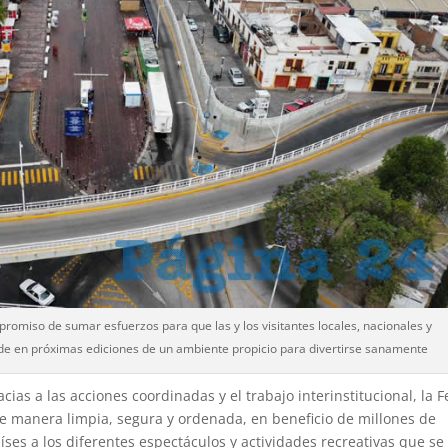
romiso de sumar esfuerzos para que las y los visitantes locales, nacionales y
 de en próximas ediciones de un ambiente propicio para divertirse sanamente
ias a las acciones coordinadas y el trabajo interinstitucional, la F
e manera limpia, segura y ordenada, en beneficio de millones de
íses a los diferentes espectáculos y actividades recreativas que se