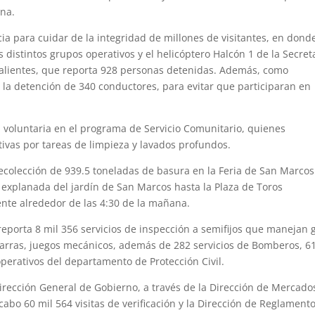
ena.
ia para cuidar de la integridad de millones de visitantes, en dond
s distintos grupos operativos y el helicóptero Halcón 1 de la Secret
alientes, que reporta 928 personas detenidas. Además, como
ó la detención de 340 conductores, para evitar que participaran en
 voluntaria en el programa de Servicio Comunitario, quienes
ivas por tareas de limpieza y lavados profundos.
 recolección de 939.5 toneladas de basura en la Feria de San Marcos
 explanada del jardín de San Marcos hasta la Plaza de Toros
te alrededor de las 4:30 de la mañana.
reporta 8 mil 356 servicios de inspección a semifijos que manejan 
barras, juegos mecánicos, además de 282 servicios de Bomberos, 6
operativos del departamento de Protección Civil.
Dirección General de Gobierno, a través de la Dirección de Mercado
cabo 60 mil 564 visitas de verificación y la Dirección de Reglament