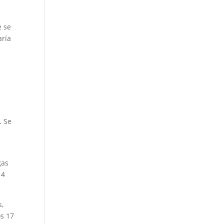
e se
aría
. Se
gas
14
s,
os 17