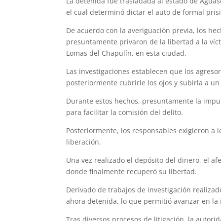
La detenida fue trasladada al estado de Aguasc
el cual determinó dictar el auto de formal pris
De acuerdo con la averiguación previa, los he
presuntamente privaron de la libertad a la víc
Lomas del Chapulín, en esta ciudad.
Las investigaciones establecen que los agresor
posteriormente cubrirle los ojos y subirla a un
Durante estos hechos, presuntamente la imputa
para facilitar la comisión del delito.
Posteriormente, los responsables exigieron a l
liberación.
Una vez realizado el depósito del dinero, el 
donde finalmente recuperó su libertad.
Derivado de trabajos de investigación realizad
ahora detenida, lo que permitió avanzar en la 
Tras diversos procesos de litigación, la autor