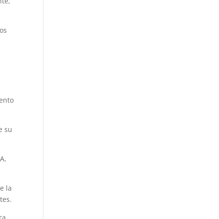
nte,
tos
iento
e su
A,
e la
tes.
ra,