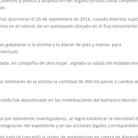
alientes y puesta a disposición del órgano jurisdiccional compete
ión.
chos ocurrieron el 25 de septiembre de 2014, cuando diversos suje
tima en el interior de un autolavado ubicado en el fraccionamiento
es golpearon a la víctima y la ataron de pies y manos, para
 vehículo.
da, en compañía de otra mujer, vigilaba la salida del establecim
os familiares de la víctima la cantidad de 300 mil pesos a cambio d
afectado fue abandonado en las inmediaciones del balneario Mundo 
os por elementos investigadores, se logró establecer la identidad d
integración del expediente y en las acciones legales correspondien
idad judicial concedió la orden de aprehensión en contra de Alejand