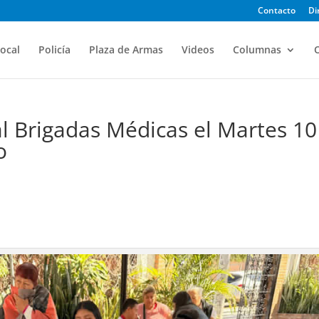
Contacto
Di
ocal
Policía
Plaza de Armas
Videos
Columnas
O
l Brigadas Médicas el Martes 10
o