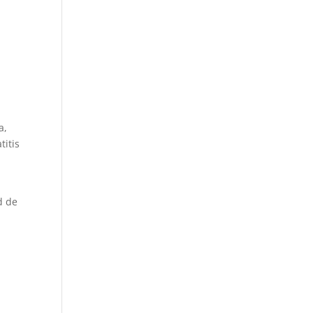
a,
titis
d de