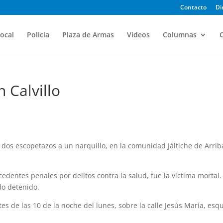
Contacto
Di
ocal
Policía
Plaza de Armas
Videos
Columnas
O
 Calvillo
 dos escopetazos a un narquillo, en la comunidad Jáltiche de Arrib
cedentes penales por delitos contra la salud, fue la víctima mortal.
do detenido.
s de las 10 de la noche del lunes, sobre la calle Jesús María, esq