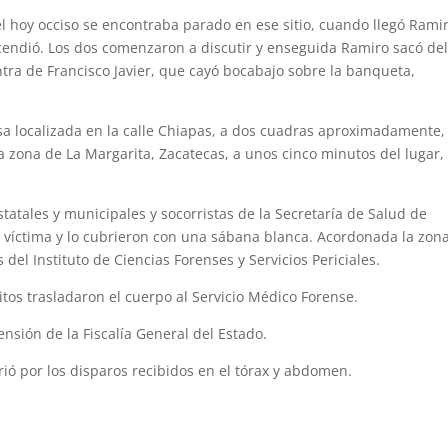
el hoy occiso se encontraba parado en ese sitio, cuando llegó Rami
endió. Los dos comenzaron a discutir y enseguida Ramiro sacó de
tra de Francisco Javier, que cayó bocabajo sobre la banqueta,
sa localizada en la calle Chiapas, a dos cuadras aproximadamente,
a zona de La Margarita, Zacatecas, a unos cinco minutos del lugar,
statales y municipales y socorristas de la Secretaría de Salud de
la víctima y lo cubrieron con una sábana blanca. Acordonada la zona
del Instituto de Ciencias Forenses y Servicios Periciales.
ritos trasladaron el cuerpo al Servicio Médico Forense.
sión de la Fiscalía General del Estado.
ió por los disparos recibidos en el tórax y abdomen.