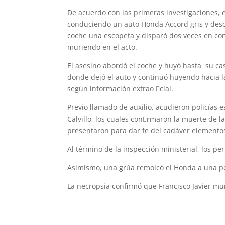
De acuerdo con las primeras investigaciones, 
conduciendo un auto Honda Accord gris y desc
coche una escopeta y disparó dos veces en con
muriendo en el acto.
El asesino abordó el coche y huyó hasta su ca
donde dejó el auto y continuó huyendo hacia l
según información extrao 􀂿cial.
Previo llamado de auxilio, acudieron policías e
Calvillo, los cuales con􀂿rmaron la muerte de 
presentaron para dar fe del cadáver elementos 
Al término de la inspección ministerial, los pe
Asimismo, una grúa remolcó el Honda a una pen
La necropsia confirmó que Francisco Javier mur