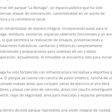
erior del parque “La Biznaga”, un espacio público que ha sido
diversas etapas de intervención, convirtiéndose en un punto de
tura y la convivencia social.
ron rehabilitadas de manera integral, incorporando aulas para la
ga, vestíbulo, sanitarios, espacios exteriores funcionales y un ár
 lo que permitirá la realización de ensayos, presentaciones y
talaciones hidráulicas, sanitarias y eléctricas completamente
ndicionado y preparaciones para sistemas de voz y datos,
eración. Actualmente, el inmueble se encuentra listo para iniciar
a ha sido fortalecido con infraestructura recreativa y deportiva 
na. El parque ya cuenta con cancha de pasto sintético, cancha de u
sumado nuevas áreas que incluyen zonas de ejercicio al aire libre,
adores y plazas con piso de concreto, áreas con caucho amortiguant
etral, rejas de seguridad, área para mascotas y espacios pensado
.
a dentro de este parque representa una visión integral de ciudad,