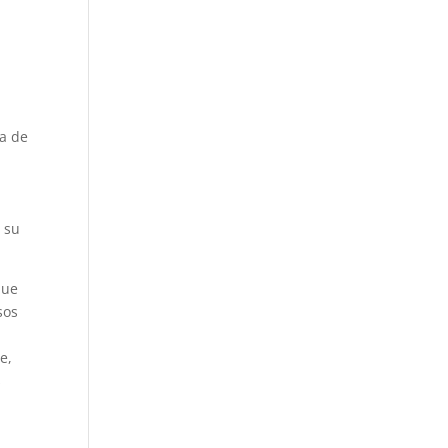
ea de
 su
que
sos
e,
s