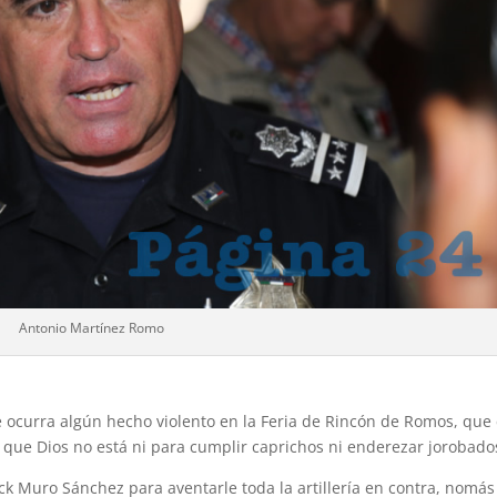
Antonio Martínez Romo
 ocurra algún hecho violento en la Feria de Rincón de Romos, que 
s que Dios no está ni para cumplir caprichos ni enderezar jorobado
k Muro Sánchez para aventarle toda la artillería en contra, nomás