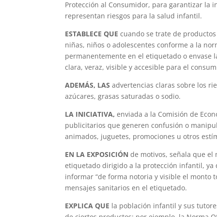
Protección al Consumidor, para garantizar la i
representan riesgos para la salud infantil.
ESTABLECE QUE
cuando se trate de productos
niñas, niños o adolescentes conforme a la nor
permanentemente en el etiquetado o envase l
clara, veraz, visible y accesible para el consumi
ADEMÁS, LAS
advertencias claras sobre los r
azúcares, grasas saturadas o sodio.
LA INICIATIVA,
enviada a la Comisión de Econ
publicitarios que generen confusión o manip
animados, juguetes, promociones u otros estím
EN LA EXPOSICIÓN
de motivos, señala que el
etiquetado dirigido a la protección infantil, ya
informar “de forma notoria y visible el monto t
mensajes sanitarios en el etiquetado.
EXPLICA QUE
la población infantil y sus tuto
de ciertos productos; por ejemplo, la Norma 