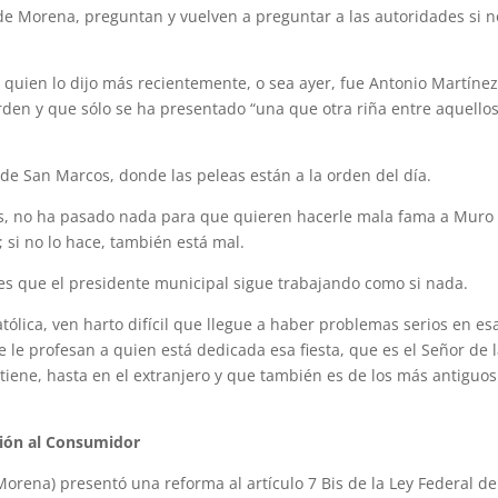
 Morena, preguntan y vuelven a preguntar a las autoridades si n
y quien lo dijo más recientemente, o sea ayer, fue Antonio Martíne
den y que sólo se ha presentado “una que otra riña entre aquello
 de San Marcos, donde las peleas están a la orden del día.
s, no ha pasado nada para que quieren hacerle mala fama a Muro
; si no lo hace, también está mal.
 es que el presidente municipal sigue trabajando como si nada.
atólica, ven harto difícil que llegue a haber problemas serios en es
e le profesan a quien está dedicada esa fiesta, que es el Señor de 
tiene, hasta en el extranjero y que también es de los más antiguo
ción al Consumidor
Morena) presentó una reforma al artículo 7 Bis de la Ley Federal de