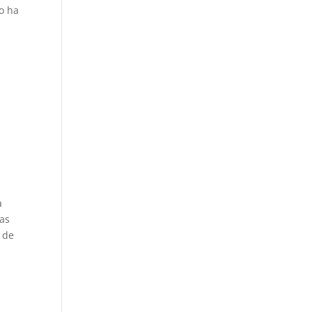
o ha
z
s
a
las
s de