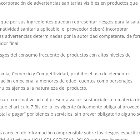
ncorporación de advertencias sanitarias visibles en productos que
 que por sus ingredientes puedan representar riesgos para la sal
matividad sanitaria aplicable, el proveedor deberá incorporar
as advertencias determinadas por la autoridad competente, de fo
dor final.
iesgos del consumo frecuente de productos con altos niveles de
omía, Comercio y Competitividad, prohíbe el uso de elementos
ulación emocional a menores de edad, cuentos como personajes
ulos ajenos a la naturaleza del producto.
 marco normativo actual presenta vacíos sustanciales en materia d
 que el artículo 7 Bis de la ley vigente únicamente obliga al proveed
otal a pagar” por bienes o servicios, sin prever obligatorio alguno 
res carecen de información comprensible sobre los riesgos específic
Oficial Mexicana NOM-051-SCFI/SSA1- 20102 requiere leyendas