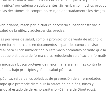
y niños” por cafeína o edulcorantes; Sin embargo, muchos produ
ón las decisiones de compra no re􀃀ejan adecuadamente los riesgos
evenir daños, razón por la cual es necesario subsanar este vacío
 salud de la niñez y adolescencia, precisa.
das por leyes de salud, como la prohibición de venta de alcohol o
n en forma parcial o en documentos separados como en avisos
d real para el consumidor final y este vacío normativo permite que l
paque o etiqueta de forma clara, reduciendo su eficacia informati
 iniciativa busca proteger de mejor manera a la niñez contra la
ñinas, bajo principios guía de salud pública.
 pública, refuerza los objetivos de prevención de enfermedades
iempo que pretende disminuir la atracción de niñas, niños y
endo al estado de derecho sanitario. (Cámara de Diputados).