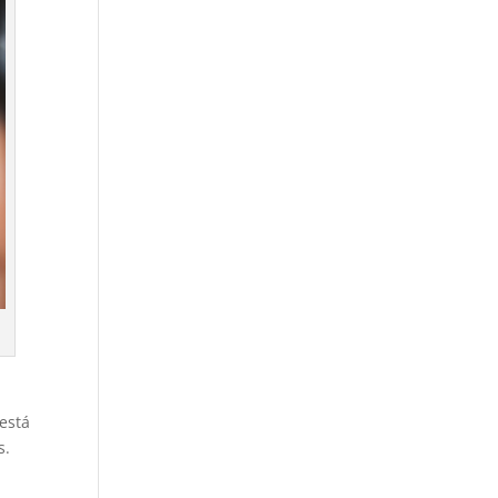
está
s.