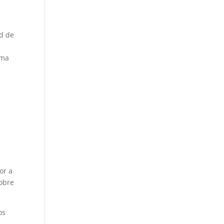
ud de
rma
e
or a
sobre
os