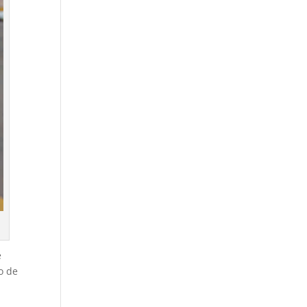
e
o de