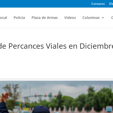
Contacto
Di
ocal
Policía
Plaza de Armas
Videos
Columnas
O
e Percances Viales en Diciembr