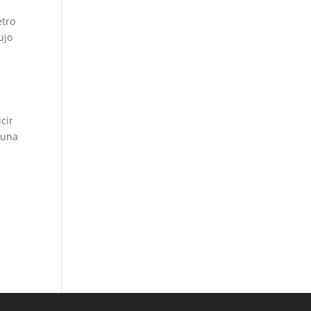
etro
ujo
cir
 una