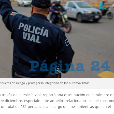
onductas de riesgo y proteger la integridad de los automovilistas.
 través de la Policía Vial, reportó una disminución en el número d
 de diciembre, especialmente aquellos relacionados con el consum
e un total de 261 percances a lo largo del mes, mientras que en el