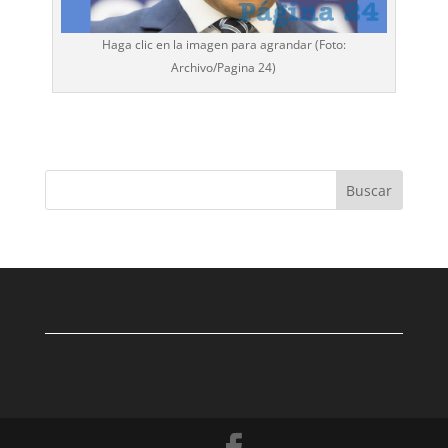
Haga clic en la imagen para agrandar (Foto:
Archivo/
Pagina 24
)
Buscar