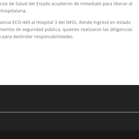
cios de Salud del Estado acudieron de inmediato para liberar al
hospitalaria.
lancia ECO-449 al Hospital 3 del IMSS, donde ingresó en estado
mentos de seguridad pública, quienes realizaron las diligencias
 para deslindar responsabilidades.