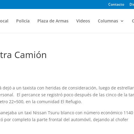
Contacto
Di
ocal
Policía
Plaza de Armas
Videos
Columnas
O
ntra Camión
 dejó a un taxista con heridas de consideración, luego de estrella
rsonal. El percance se registró poco después de las cinco de la ta
ómetro 22+500, en la comunidad El Refugio.
 manejaba un taxi Nissan Tsuru blanco con número económico 1140
zó por completo la parte frontal del automóvil, dejando al chofer