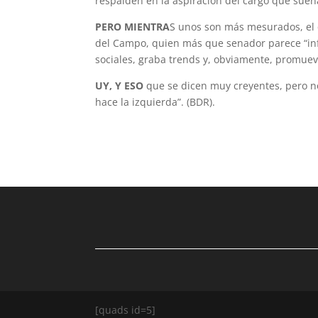
respalden en la aspiración del cargo que sueñ
PERO MIENTRA
S unos son más mesurados, el q
del Campo, quien más que senador parece “infl
sociales, graba trends y, obviamente, promueve
UY, Y ESO
que se dicen muy creyentes, pero n
hace la izquierda”. (BDR).
[quads id=5]