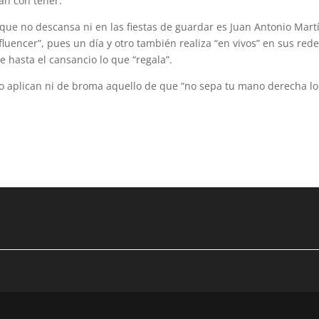
an con tener.
ue no descansa ni en las fiestas de guardar es Juan Antonio Mart
uencer”, pues un día y otro también realiza “en vivos” en sus red
 hasta el cansancio lo que “regala”.
o aplican ni de broma aquello de que “no sepa tu mano derecha l