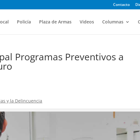
Contacto
Di
ocal
Policía
Plaza de Armas
Videos
Columnas
O
ipal Programas Preventivos a
uro
ias y la Delincuencia