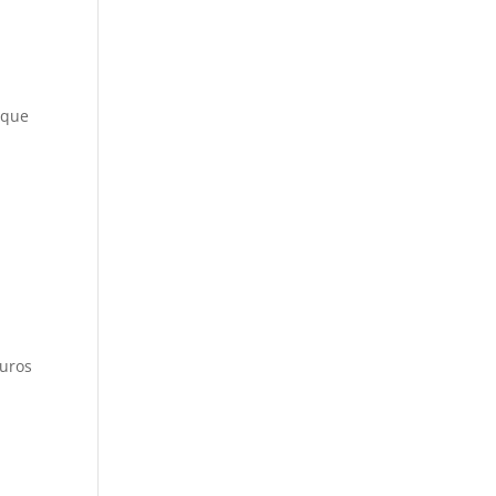
 que
n
guros