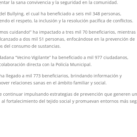
ntar la sana convivencia y la seguridad en la comunidad.
l Bullying, el cual ha beneficiado a seis mil 348 personas,
do el respeto, la inclusión y la resolución pacífica de conflictos.
mos cuidando!” ha impactado a tres mil 70 beneficiarios, mientras
 alcanzado a dos mil 51 personas, enfocándose en la prevención de
gos del consumo de sustancias.
dadana “Vecino Vigilante” ha beneficiado a mil 977 ciudadanos,
colaboración directa con la Policía Municipal.
 ha llegado a mil 773 beneficiarios, brindando información y
over relaciones sanas en el ámbito familiar y social.
de continuar impulsando estrategias de prevención que generen u
n al fortalecimiento del tejido social y promuevan entornos más se