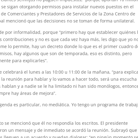
 se sigan otorgando permisos para instalar nuevos puestos en el
n de Comerciantes y Prestadores de Servicios de la Zona Centro de
pal mencionó que las decisiones no se toman de forma unilateral.
de por informalidad, porque “primero hay que establecer quiénes 
 contribuciones y no es que cada vez haya más, les digo que yo n
 me lo permite, hay un decreto donde lo que es el primer cuadro d
misos, hay algunos que son de temporada, eso es distinto, pero
ente para explicarles”.
celebrará el lunes a las 10:00 u 11:00 de la mañana, “para explic
on la reunión para hablar y lo vamos a hacer todo, será una escucha
s hablan y a nadie se le ha limitado ni han sido monólogos, entonc
mpre hay áreas de mejora”.
enda es particular, no mediática. Yo tengo un programa de trabaj
 se mencionó que él no respondía los escritos. El presidente
iaron un mensaje y de inmediato se acordó la reunión. Subrayó que
dos lleguen a un acuerdo y puedan dialogar: “en ningún momento s