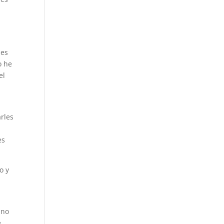
les
o he
el
arles
es
o y
 no
e