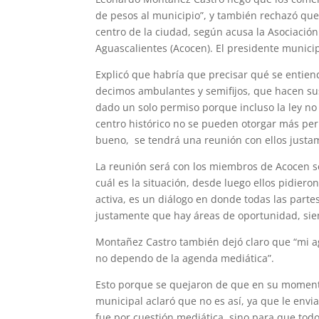
de pesos al municipio”, y también rechazó que
centro de la ciudad, según acusa la Asociació
Aguascalientes (Acocen). El presidente munici
Explicó que habría que precisar qué se entien
decimos ambulantes y semifijos, que hacen sus
dado un solo permiso porque incluso la ley no
centro histórico no se pueden otorgar más per
bueno, se tendrá una reunión con ellos justam
La reunión será con los miembros de Acocen se 
cuál es la situación, desde luego ellos pidier
activa, es un diálogo en donde todas las parte
justamente que hay áreas de oportunidad, sie
Montañez Castro también dejó claro que “mi ag
no dependo de la agenda mediática”.
Esto porque se quejaron de que en su momento
municipal aclaró que no es así, ya que le env
fue por cuestión mediática, sino para que to