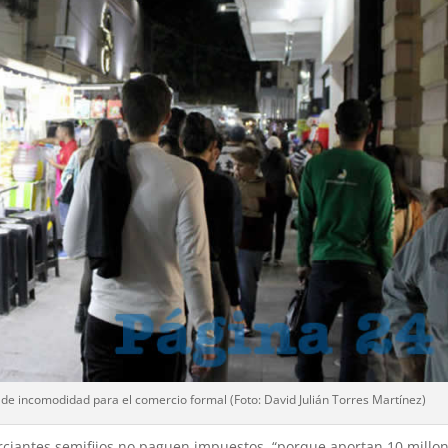
e incomodidad para el comercio formal (Foto: David Julián Torres Martínez)
ciantes semifijos no paguen impuestos, “porque aportan 10 millo