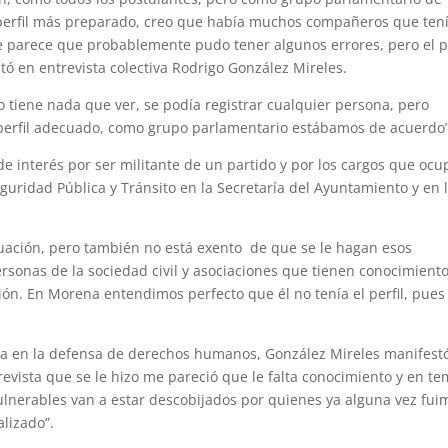
erfil más preparado, creo que había muchos compañeros que ten
e parece que probablemente pudo tener algunos errores, pero el pe
 en entrevista colectiva Rodrigo González Mireles.
no tiene nada que ver, se podía registrar cualquier persona, pero
perfil adecuado, como grupo parlamentario estábamos de acuerdo”
 de interés por ser militante de un partido y por los cargos que ocu
uridad Pública y Tránsito en la Secretaría del Ayuntamiento y en 
tuación, pero también no está exento de que se le hagan esos
sonas de la sociedad civil y asociaciones que tienen conocimient
ión. En Morena entendimos perfecto que él no tenía el perfil, pue
cia en la defensa de derechos humanos, González Mireles manifest
trevista que se le hizo me pareció que le falta conocimiento y en t
ulnerables van a estar descobijados por quienes ya alguna vez fui
alizado”.