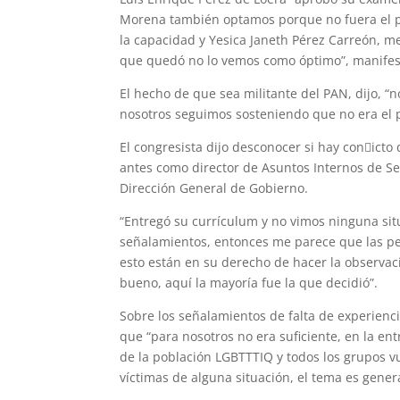
Morena también optamos porque no fuera el p
la capacidad y Yesica Janeth Pérez Carreón, m
que quedó no lo vemos como óptimo”, manifestó
El hecho de que sea militante del PAN, dijo, “
nosotros seguimos sosteniendo que no era el 
El congresista dijo desconocer si hay con􀃀icto
antes como director de Asuntos Internos de Seg
Dirección General de Gobierno.
“Entregó su currículum y no vimos ninguna si
señalamientos, entonces me parece que las per
esto están en su derecho de hacer la observac
bueno, aquí la mayoría fue la que decidió”.
Sobre los señalamientos de falta de experien
que “para nosotros no era suficiente, en la en
de la población LGBTTTIQ y todos los grupos v
víctimas de alguna situación, el tema es gener