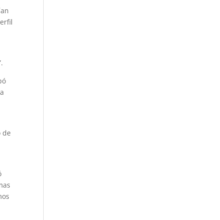
ían
rfil
.
pó
la
o de
s
ó
emas
mos