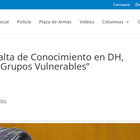
Contacto
Di
ocal
Policía
Plaza de Armas
Videos
Columnas
O
Falta de Conocimiento en DH,
 Grupos Vulnerables”
eles