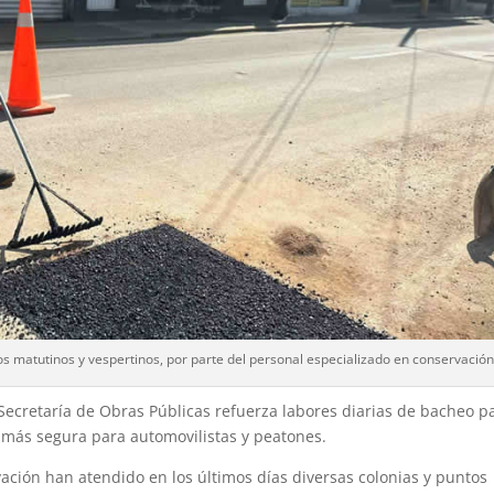
ios matutinos y vespertinos, por parte del personal especializado en conservación
 Secretaría de Obras Públicas refuerza labores diarias de bacheo p
d más segura para automovilistas y peatones.
vación han atendido en los últimos días diversas colonias y puntos