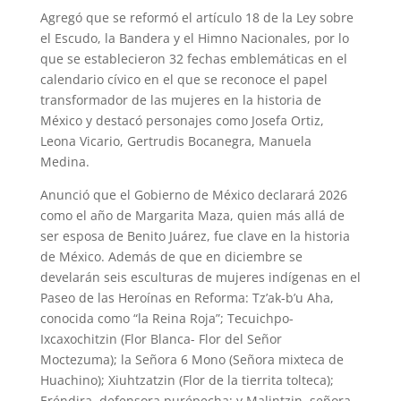
Agregó que se reformó el artículo 18 de la Ley sobre
el Escudo, la Bandera y el Himno Nacionales, por lo
que se establecieron 32 fechas emblemáticas en el
calendario cívico en el que se reconoce el papel
transformador de las mujeres en la historia de
México y destacó personajes como Josefa Ortiz,
Leona Vicario, Gertrudis Bocanegra, Manuela
Medina.
Anunció que el Gobierno de México declarará 2026
como el año de Margarita Maza, quien más allá de
ser esposa de Benito Juárez, fue clave en la historia
de México. Además de que en diciembre se
develarán seis esculturas de mujeres indígenas en el
Paseo de las Heroínas en Reforma: Tz’ak-b’u Aha,
conocida como “la Reina Roja”; Tecuichpo-
Ixcaxochitzin (Flor Blanca- Flor del Señor
Moctezuma); la Señora 6 Mono (Señora mixteca de
Huachino); Xiuhtzatzin (Flor de la tierrita tolteca);
Eréndira, defensora purépecha; y Malintzin, señora