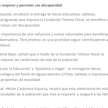
tos mayores y personas con discapacidad.
Esquivel, encabezó la entrega de becas educativas, tabletas,
os programas que impulsa la Fundación Telmex-Telcel, en beneficio 
ersonas con discapacidad.
la importancia de unir esfuerzos y sumar voluntades para beneficia
gobernadora, Tere Jiménez, es una prioridad seguir contribuyendo a
fatizó.
lcel Bajío, señaló que a través de la Fundación Telmex-Telcel se
mejorar las condiciones de vida de la población.
o por la Educación” y “Ayúdame a Llegar”, se entregaron becas
cnológica del Norte de Aguascalientes (UTNA), tabletas e impresora
n problemas de movilidad.
atal, Héctor Castorena Esparza, recalcó que esta administración est
sidades de la población que más lo requiere, y aseguró a las fam
.