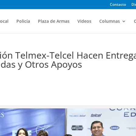
Contacto
Di
ocal
Policía
Plaza de Armas
Videos
Columnas
O
ación Telmex-Telcel Hacen Entreg
edas y Otros Apoyos