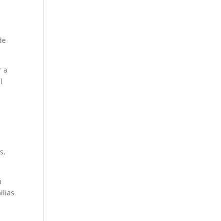
de
r a
l
s,
á
ilias